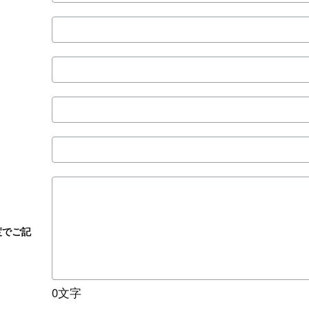
リ
ガ
会
ナ
社
名
電
話
番
メ
号
ー
ル
メ
ア
ー
ド
ル
お
レ
ア
問
ス
ド
い
レ
度でご記
合
ス
わ
確
せ
認
内
0文字
用
容